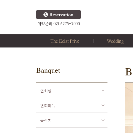
The Eclat Prive
Wedding
Brand Concept
더드림홀
Our Style
신부대기실
B
Banquet
로비라운지
폐백실
연회장
부대시설
결혼식순서
연회메뉴
돌잔치