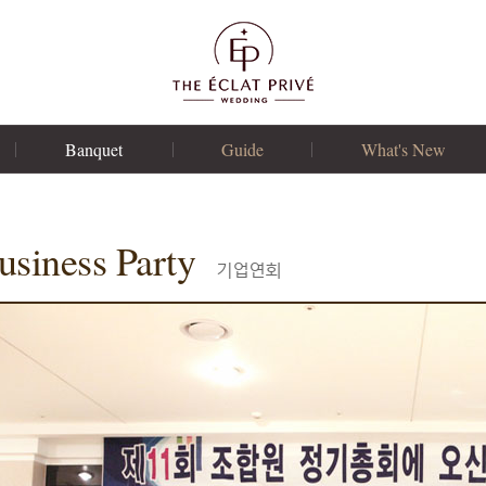
Banquet
Guide
What's New
연회장
예식 비용안내
Special Offers
연회메뉴
연회 비용안내
News & Notice
usiness Party
기업연회
돌잔치
협력업체
가족파티
자주 묻는 질문
기업연회