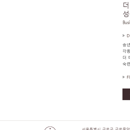
더
성
Busi
D
송년
각종
더 
숙련
F
서울특별시 구로구 구로중앙로