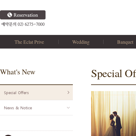
The Eclat Prive
Wedding
Banquet
Brand Concept
더드림홀
연회장
Our Style
신부대기실
연회메뉴
Special O
What's New
로비라운지
돌잔치
폐백실
가족파티
Special Offers
부대시설
기업연회
결혼식순서
News & Notice